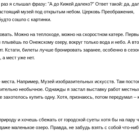
 раз я слышал фразу: "А до Кижей далеко?" Ответ такой: да, дал
о настоящий музей под открытым небом. Церковь Преображения,
будто сошло с картинки.
овать. Можно на теплоходе, можно на скоростном катере. Перв
 плывёшь по Онежскому озеру, вокруг только вода и небо. А вто
т. Кстати, билеты лучше бронировать заранее, особенно в сезо
 а мест уже нет.
 места. Например, Музей изобразительных искусств. Там посто
твительно необычное. Однажды я застал выставку работ местны
е захотелось купить одну. Хотя, признаюсь, потом передумал – 
природу и хочешь сбежать от городской суеты хотя бы на пару ч
 даже маленькое озеро. Правда, не забудь взять с собой что-ни