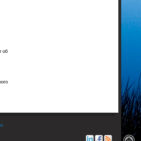
л об
ного
84