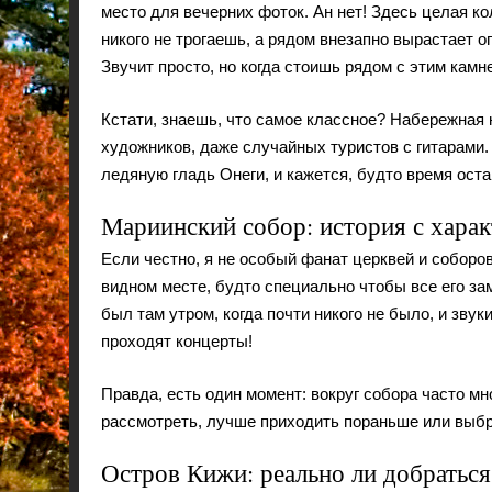
место для вечерних фоток. Ан нет! Здесь целая к
никого не трогаешь, а рядом внезапно вырастает о
Звучит просто, но когда стоишь рядом с этим камн
Кстати, знаешь, что самое классное? Набережная 
художников, даже случайных туристов с гитарами.
ледяную гладь Онеги, и кажется, будто время ост
Мариинский собор: история с хара
Если честно, я не особый фанат церквей и соборов
видном месте, будто специально чтобы все его з
был там утром, когда почти никого не было, и звук
проходят концерты!
Правда, есть один момент: вокруг собора часто м
рассмотреть, лучше приходить пораньше или выбра
Остров Кижи: реально ли добраться