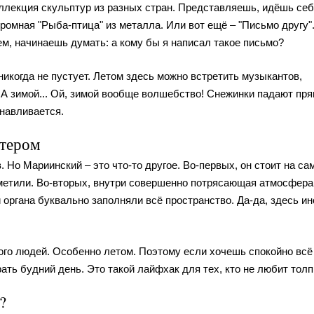
оллекция скульптур из разных стран. Представляешь, идёшь себ
громная "Рыба-птица" из металла. Или вот ещё – "Письмо другу"
ем, начинаешь думать: а кому бы я написал такое письмо?
никогда не пустует. Летом здесь можно встретить музыкантов,
 А зимой... Ой, зимой вообще волшебство! Снежинки падают пря
анавливается.
ктером
. Но Мариинский – это что-то другое. Во-первых, он стоит на са
аметили. Во-вторых, внутри совершенно потрясающая атмосфера
и органа буквально заполняли всё пространство. Да-да, здесь ин
ного людей. Особенно летом. Поэтому если хочешь спокойно всё
ть будний день. Это такой лайфхак для тех, кто не любит толп
?