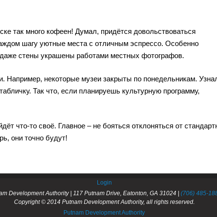
дске так много кофеен! Думал, придётся довольствоваться
 каждом шагу уютные места с отличным эспрессо. Особенно
м даже стены украшены работами местных фотографов.
и. Например, некоторые музеи закрыты по понедельникам. Узна
 табличку. Так что, если планируешь культурную программу,
йдёт что-то своё. Главное – не бояться отклоняться от стандарт
ь, они точно будут!
Login
am Development Authority | 117 Putnam Drive, Eatonton, GA 31024 |
(706) 485-18
Copyright © 2014 Putnam Development Authority, all rights reserved.
Putnam Development Authority