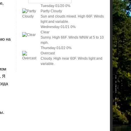
е,
Tuesday
01/20
0%
.
Partly Cloudy
Sun and clouds mixed. High 66F. Winds
light and variable.
Wednesday
01/21
0%
Clear
Sunny. High 66F. Winds WNW at 5 to 10
мо на
mph.
Thursday
01/22
0%
Overcast
Cloudy. High near 60F. Winds light and
variable.
мом
. Я
огда
ы.