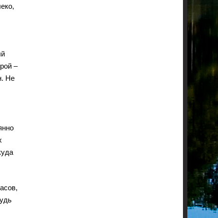
еко,
ый
рой –
н. Не
янно
х
куда
асов,
будь