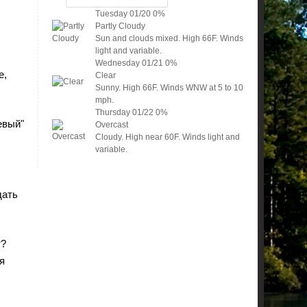
Tuesday
01/20
0%
Partly Cloudy
Sun and clouds mixed. High 66F. Winds
light and variable.
Wednesday
01/21
0%
е,
Clear
Sunny. High 66F. Winds WNW at 5 to 10
mph.
Thursday
01/22
0%
евый"
Overcast
Cloudy. High near 60F. Winds light and
variable.
дать
т?
я