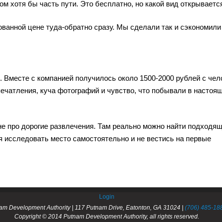
м хотя бы часть пути. Это бесплатно, но какой вид открываетс
ованной цене туда-обратно сразу. Мы сделали так и сэкономили
. Вместе с компанией получилось около 1500-2000 рублей с чел
ечатления, куча фотографий и чувство, что побывали в настоя
 не про дорогие развлечения. Там реально можно найти подходя
я исследовать место самостоятельно и не вестись на первые
Login
am Development Authority | 117 Putnam Drive, Eatonton, GA 31024 |
(706) 485-18
Copyright © 2014 Putnam Development Authority, all rights reserved.