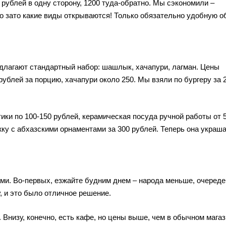
0 рублей в одну сторону, 1200 туда-обратно. Мы сэкономили –
но зато какие виды открываются! Только обязательно удобную о
едлагают стандартный набор: шашлык, хачапури, лагман. Цены
ублей за порцию, хачапури около 250. Мы взяли по бургеру за 
тики по 100-150 рублей, керамическая посуда ручной работы от 
ку с абхазскими орнаментами за 300 рублей. Теперь она украш
и. Во-первых, езжайте будним днем – народа меньше, очередей
, и это было отличное решение.
. Внизу, конечно, есть кафе, но цены выше, чем в обычном магаз