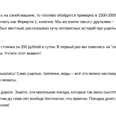
ть на своей машине, то топливо обойдется примерно в 1500-2000
 гнать как Формула-1, конечно. Мы же взяли такси с друзьями –
 был местный, рассказывал кучу интересных историй про ущель
стоянка за 200 рублей в сутки. В первый раз мы повелись на "л
ли. Учтите этот момент!
ышались! Само ущелье, тропинки, виды – всё это можно наслаж
я нюансы.
дороге. Знаете, эти маленькие поезда, которые так мило пыхтя
етям до семи лет вообще бесплатно, что приятно. Поездка длитс
еские!