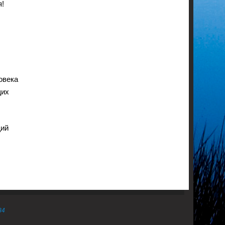
я!
овека
щих
щий
84